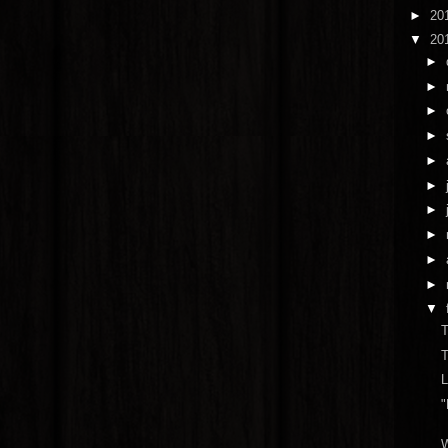
►
20
▼
20
►
►
►
►
►
►
►
►
►
►
▼
T
T
L
"
W