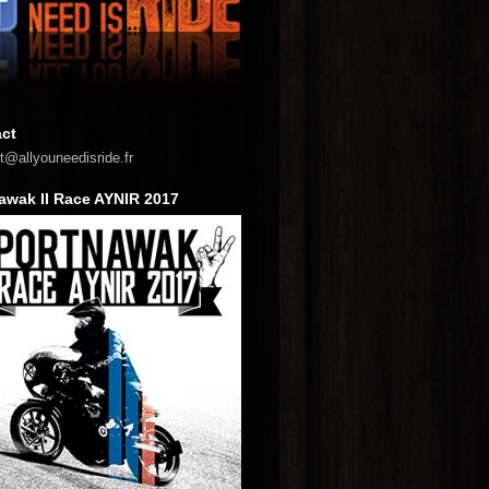
ct
t@allyouneedisride.fr
awak II Race AYNIR 2017