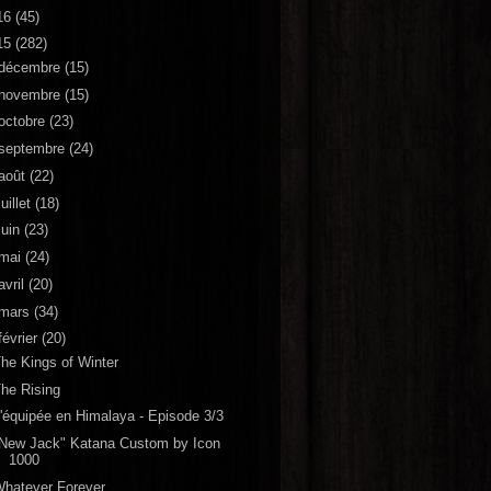
16
(45)
15
(282)
décembre
(15)
novembre
(15)
octobre
(23)
septembre
(24)
août
(22)
juillet
(18)
juin
(23)
mai
(24)
avril
(20)
mars
(34)
février
(20)
he Kings of Winter
he Rising
'équipée en Himalaya - Episode 3/3
New Jack" Katana Custom by Icon
1000
hatever Forever