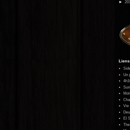
►
20
Liens
Sid
Un 
4h1
Sun
Mot
Cha
Vie
Deu
El S
The