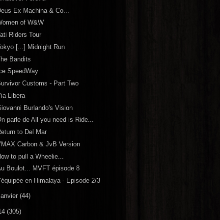
eus Ex Machina & Co...
Women of W&W
ati Riders Tour
okyo [...] Midnight Run
he Bandits
Ice SpeedWay
urvivor Customs - Part Two
ia Libera
iovanni Burlando's Vision
n parle de All you need is Ride...
eturn to Del Mar
VMAX Carbon & JvB Version
ow to pull a Wheelie...
u Boulot... MVFT épisode 8
'équipée en Himalaya - Episode 2/3
janvier
(44)
14
(305)