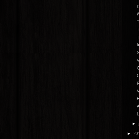
D
T
T
T
S
V
G
O
R
H
A
L
►
►
20