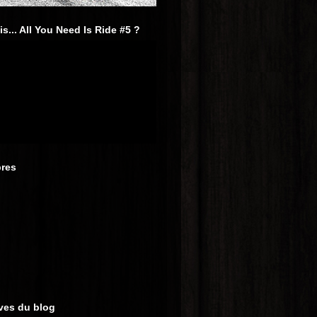
is... All You Need Is Ride #5 ?
res
ves du blog