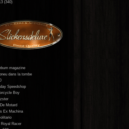
13
(340)
eburn magazine
pneu dans la tombe
0
day Speedshop
orcycle Boy
zster
 De Motard
s Ex Machina
olitario
 Royal Racer