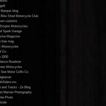
o500
age8
 Marquis blog
 Bike Shed Motorcycle Club
ven customs
 Empire Motorcycles
d Spark Garage
zina Magazine
e free mag
tz Motorcycles
 Co.
n 1000
dance Roadster
ete Motocycles
 See Motor Coffe Co.
ageavue
thSiders-mc
t and Tracks - Ze Blog
id Marvier Photography
rlie-Photo
tside