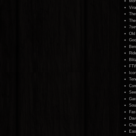
Mon
Vir
The
The
7se
Old
Goo
Ben
Rid
Bli
FTW
Ico
Ten
Com
See
Gar
Sou
Fas
Dav
Cha
Eas