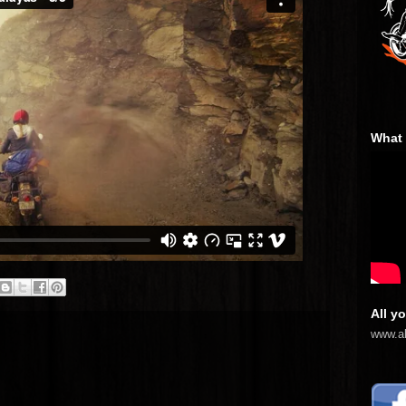
What 
All yo
www.al